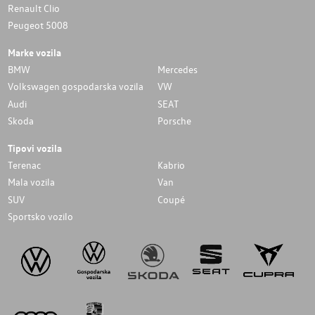
Renault Clio
Peugeot 5008
Marke vozila
BMW
Mercedes
Volkswagen gospodarska vozila
VW
Audi
SEAT
Skoda
Porsche
Tipovi vozila
Terenac
Kabrio
Mala vozila
Van
SUV
Coupé
Sportsko vozilo