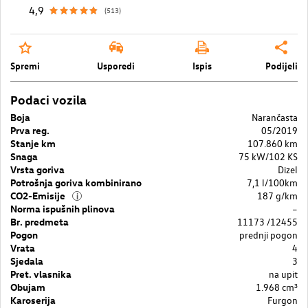
4,9
(513)
Spremi
Usporedi
Ispis
Podijeli
Podaci vozila
Boja
Narančasta
Prva reg.
05/2019
Stanje km
107.860 km
Snaga
75 kW/102 KS
Vrsta goriva
Dizel
Potrošnja goriva kombinirano
7,1 l/100km
CO2-Emisije
187 g/km
i
Norma ispušnih plinova
–
Br. predmeta
11173 /12455
Pogon
prednji pogon
Vrata
4
Sjedala
3
Pret. vlasnika
na upit
Obujam
1.968 cm³
Karoserija
Furgon