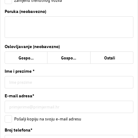
Zamjenu trenutnog vozila
Poruka (neobavezno)
Oslovljavanje (neobavezno)
Gospođa
Gospodin
Ostali
Ime i prezime *
E-mail adresa*
Pošalji kopiju na svoju e-mail adresu
Broj telefona*