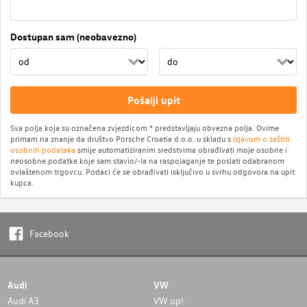
Dostupan sam (neobavezno)
Pošalji upit
Sva polja koja su označena zvjezdicom * predstavljaju obvezna polja. Ovime
primam na znanje da društvo Porsche Croatia d.o.o. u skladu s
Izjavom o zaštiti
osobnih podataka
smije automatiziranim sredstvima obrađivati moje osobne i
neosobne podatke koje sam stavio/-la na raspolaganje te poslati odabranom
ovlaštenom trgovcu. Podaci će se obrađivati isključivo u svrhu odgovora na upit
kupca.
Facebook
Audi
VW
Audi A3
VW up!