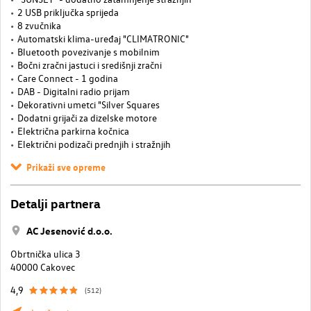
2 USB priključka sprijeda
8 zvučnika
Automatski klima-uređaj "CLIMATRONIC"
Bluetooth povezivanje s mobilnim
Bočni zračni jastuci i središnji zračni
Care Connect - 1 godina
DAB - Digitalni radio prijam
Dekorativni umetci "Silver Squares
Dodatni grijači za dizelske motore
Električna parkirna kočnica
Električni podizači prednjih i stražnjih
Prikaži sve opreme
Detalji partnera
AC Jesenović d.o.o.
Obrtnička ulica 3
40000 Cakovec
4,9
(512)