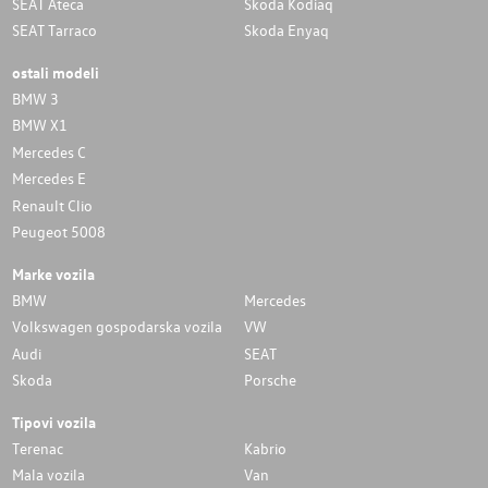
SEAT Ateca
Skoda Kodiaq
SEAT Tarraco
Skoda Enyaq
ostali modeli
BMW 3
BMW X1
Mercedes C
Mercedes E
Renault Clio
Peugeot 5008
Marke vozila
BMW
Mercedes
Volkswagen gospodarska vozila
VW
Audi
SEAT
Skoda
Porsche
Tipovi vozila
Terenac
Kabrio
Mala vozila
Van