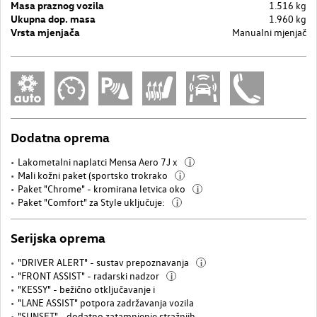
Masa praznog vozila
1.516 kg
Ukupna dop. masa
1.960 kg
Vrsta mjenjača
Manualni mjenjač
Dodatna oprema
Lakometalni naplatci Mensa Aero 7J x
i
Mali kožni paket (sportsko trokrako
i
Paket "Chrome" - kromirana letvica oko
i
Paket "Comfort" za Style uključuje:
i
Serijska oprema
"DRIVER ALERT" - sustav prepoznavanja
i
"FRONT ASSIST" - radarski nadzor
i
"KESSY" - bežično otključavanje i
"LANE ASSIST" potpora zadržavanja vozila
"SUNSET" - dodatno zatamnjenje stražnjih