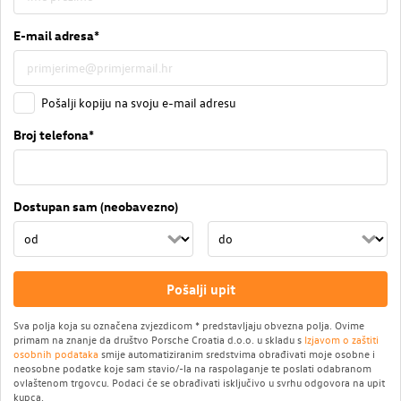
E-mail adresa*
Pošalji kopiju na svoju e-mail adresu
Broj telefona*
Dostupan sam (neobavezno)
Pošalji upit
Sva polja koja su označena zvjezdicom * predstavljaju obvezna polja. Ovime
primam na znanje da društvo Porsche Croatia d.o.o. u skladu s
Izjavom o zaštiti
osobnih podataka
smije automatiziranim sredstvima obrađivati moje osobne i
neosobne podatke koje sam stavio/-la na raspolaganje te poslati odabranom
ovlaštenom trgovcu. Podaci će se obrađivati isključivo u svrhu odgovora na upit
kupca.