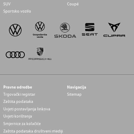
SUV
Coupé
Sportsko vozilo
Pravne odredbe
Navigacija
Trgovački registar
Sitemap
Zaštita podataka
Uvjeti postavljanja linkova
Uvjeti korištenja
Smjernice za kolačiće
Zaštita podataka društveni mediji