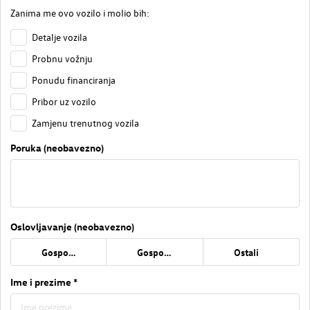
Zanima me ovo vozilo i molio bih:
Detalje vozila
Probnu vožnju
Ponudu financiranja
Pribor uz vozilo
Zamjenu trenutnog vozila
Poruka (neobavezno)
Oslovljavanje (neobavezno)
Gospođa
Gospodin
Ostali
Ime i prezime *