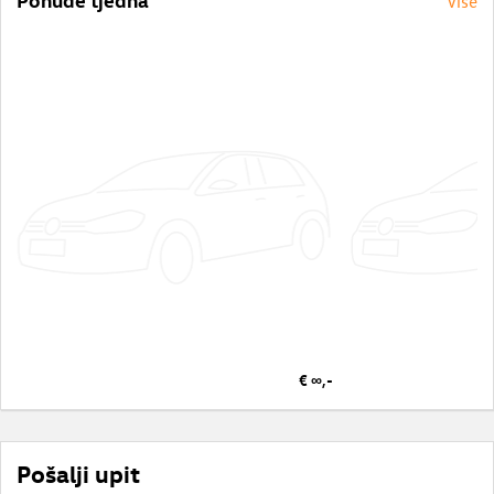
Više
€ ∞,-
Pošalji upit