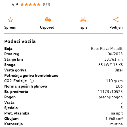
4,9
(512)
Spremi
Usporedi
Ispis
Podijeli
Podaci vozila
Boja
Race Plava Metalik
Prva reg.
06/2023
Stanje km
33.761 km
Snaga
85 kW/115 KS
Vrsta goriva
Dizel
Potrošnja goriva kombinirano
–
CO2-Emisije
110 g/km
i
Norma ispušnih plinova
EU6
Br. predmeta
11173 /10523
Pogon
prednji pogon
Vrata
5
Sjedala
5
Pret. vlasnika
na upit
Obujam
1.968 cm³
Karoserija
Limuzina