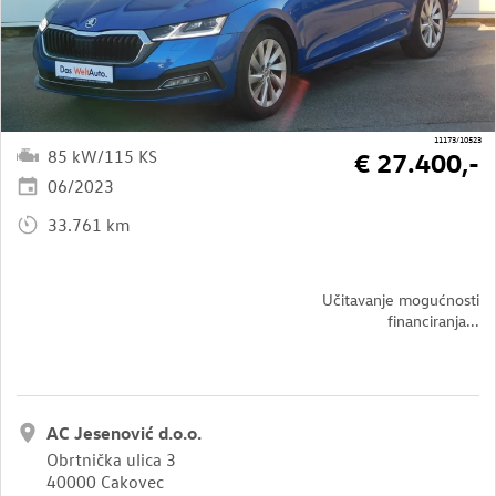
11173/10523
85 kW/115 KS
€ 27.400,-
06/2023
33.761 km
Učitavanje mogućnosti
financiranja...
AC Jesenović d.o.o.
Obrtnička ulica 3
40000 Cakovec