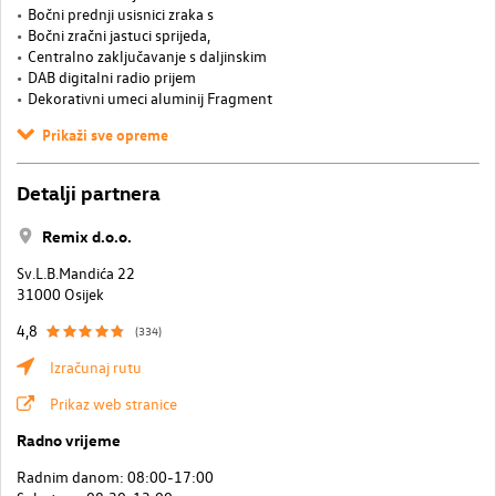
Bočni prednji usisnici zraka s
Bočni zračni jastuci sprijeda,
Centralno zaključavanje s daljinskim
DAB digitalni radio prijem
Dekorativni umeci aluminij Fragment
Prikaži sve opreme
Detalji partnera
Remix d.o.o.
Sv.L.B.Mandića 22
31000 Osijek
4,8
(334)
Izračunaj rutu
Prikaz web stranice
Radno vrijeme
Radnim danom: 08:00-17:00