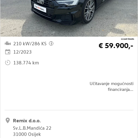
11165/04454
210 kW/286 KS
€ 59.900,-
i
12/2023
138.774 km
Učitavanje mogućnosti
financiranja...
Remix d.o.o.
Sv.L.B.Mandića 22
31000 Osijek