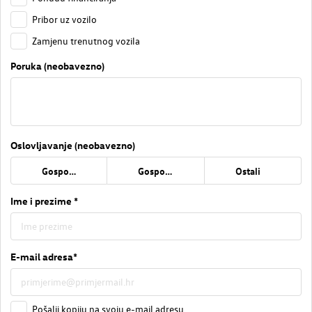
Pribor uz vozilo
Zamjenu trenutnog vozila
Poruka (neobavezno)
Oslovljavanje (neobavezno)
Gospođa
Gospodin
Ostali
Ime i prezime *
E-mail adresa*
Pošalji kopiju na svoju e-mail adresu