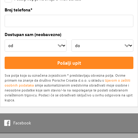
Broj telefona*
Dostupan sam (neobavezno)
Pošalji upit
Sva polja koja su označena zvjezdicom * predstavljaju obvezna polja. Ovime
primam na znanje da društvo Porsche Croatia d.o.o. u skladu s
Izjavom o zaštiti
osobnih podataka
smije automatiziranim sredstvima obrađivati moje osobne i
neosobne podatke koje sam stavio/-la na raspolaganje te poslati odabranom
ovlaštenom trgovcu. Podaci će se obrađivati isključivo u svrhu odgovora na upit
kupca.
Facebook