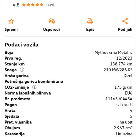
4,8
(334)
Spremi
Usporedi
Ispis
Podijeli
Podaci vozila
Boja
Mythos crna Metallic
Prva reg.
12/2023
Stanje km
138.774 km
Snaga
210 kW/286 KS
i
Vrsta goriva
Dizel
Potrošnja goriva kombinirano
–
CO2-Emisije
175 g/km
i
Norma ispušnih plinova
EU6
Br. predmeta
11165 /04454
Pogon
svi kotači
Vrata
4
Sjedala
5
Pret. vlasnika
na upit
Obujam
2.967 cm³
Karoserija
Limuzina