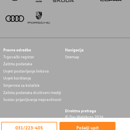
Pravne odredbe
Navigacija
Trgovački registar
Sitemap
Zaštita podataka
Uvjeti postavljanja linkova
Uvjeti korištenja
Smjernice za kolačiće
Zaštita podataka društveni mediji
Sustav prijavljivanja nepravilnosti
Direktna pretraga
© Das WeltAuto 2026
031/223-405
Pošalji upit