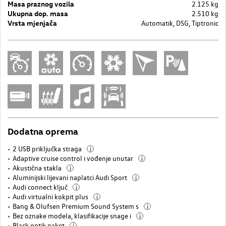
Masa praznog vozila
2.125 kg
Ukupna dop. masa
2.510 kg
Vrsta mjenjača
Automatik, DSG, Tiptronic
Dodatna oprema
2 USB priključka straga
i
Adaptive cruise control i vođenje unutar
i
Akustična stakla
i
Aluminijski lijevani naplatci Audi Sport
i
Audi connect ključ
i
Audi virtualni kokpit plus
i
Bang & Olufsen Premium Sound System s
i
Bez oznake modela, klasifikacije snage i
i
Black optik paket
i