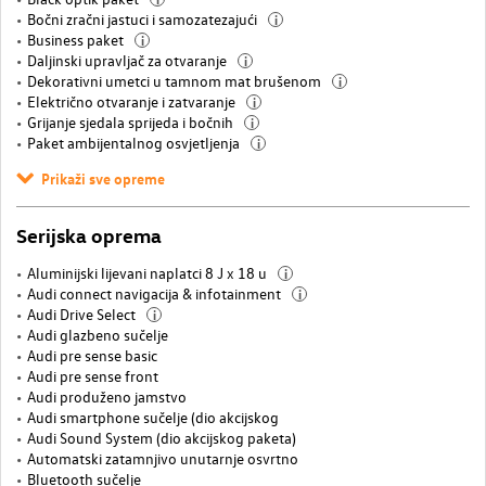
Bočni zračni jastuci i samozatezajući
i
Business paket
i
Daljinski upravljač za otvaranje
i
Dekorativni umetci u tamnom mat brušenom
i
Električno otvaranje i zatvaranje
i
Grijanje sjedala sprijeda i bočnih
i
Paket ambijentalnog osvjetljenja
i
Prikaži sve opreme
Serijska oprema
Aluminijski lijevani naplatci 8 J x 18 u
i
Audi connect navigacija & infotainment
i
Audi Drive Select
i
Audi glazbeno sučelje
Audi pre sense basic
Audi pre sense front
Audi produženo jamstvo
Audi smartphone sučelje (dio akcijskog
Audi Sound System (dio akcijskog paketa)
Automatski zatamnjivo unutarnje osvrtno
Bluetooth sučelje