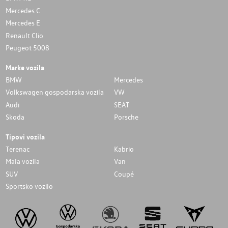
Mercedes C
Mercedes E
Renault Clio
Peugeot 5008
Marke vozila
BMW
Mercedes
Volkswagen gospodarska vozila
VW
Audi
SEAT
Skoda
Porsche
Tipovi vozila
Terenac
Kabrio
Mala vozila
Van
SUV
Coupé
Sportsko vozilo