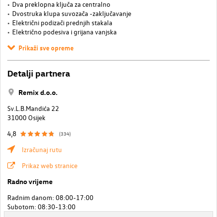
Dva preklopna ključa za centralno
Dvostruka klupa suvozača -zaključavanje
Električni podizači prednjih stakala
Električno podesiva i grijana vanjska
Prikaži sve opreme
Detalji partnera
Remix d.o.o.
Sv.L.B.Mandića 22
31000 Osijek
4,8
(334)
Izračunaj rutu
Prikaz web stranice
Radno vrijeme
Radnim danom: 08:00-17:00
Subotom: 08:30-13:00