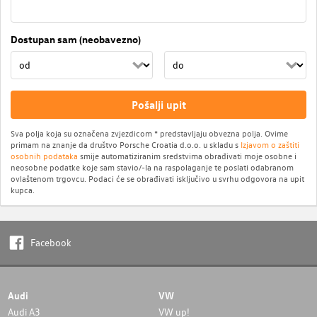
Dostupan sam (neobavezno)
Pošalji upit
Sva polja koja su označena zvjezdicom * predstavljaju obvezna polja. Ovime
primam na znanje da društvo Porsche Croatia d.o.o. u skladu s
Izjavom o zaštiti
osobnih podataka
smije automatiziranim sredstvima obrađivati moje osobne i
neosobne podatke koje sam stavio/-la na raspolaganje te poslati odabranom
ovlaštenom trgovcu. Podaci će se obrađivati isključivo u svrhu odgovora na upit
kupca.
Facebook
Audi
VW
Audi A3
VW up!