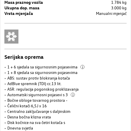
Masa praznog vozila
1.784 kg
Ukupna dop. masa
3.000 kg
Vrsta mjenjača
Manualni mjenjač
Serijska oprema
1 + 6 sjedala sa sigurnosnim pojasevima
i
1 + 8 sjedala sa sigurnosnim pojasevima
ABS: sustav protiv blokiranja kotača
AdBlue spremnik (TDI) cc.13 lit.
ASR: regulacija pogonskog proklizavanja
Automatski sigurnosni pojasevi s 3
i
Bočne obloge tovarnog prostora -
Čelični kotači 6,5J x 16
Centralno zaključavanje s daljinskim
Desna bočna klizna vrata
Disk kočnice na sva četiri kotača s
Dnevna svjetla