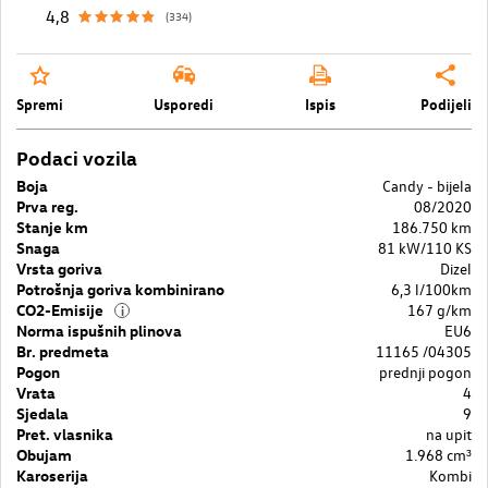
4,8
(334)
Spremi
Usporedi
Ispis
Podijeli
Podaci vozila
Boja
Candy - bijela
Prva reg.
08/2020
Stanje km
186.750 km
Snaga
81 kW/110 KS
Vrsta goriva
Dizel
Potrošnja goriva kombinirano
6,3 l/100km
CO2-Emisije
167 g/km
i
Norma ispušnih plinova
EU6
Br. predmeta
11165 /04305
Pogon
prednji pogon
Vrata
4
Sjedala
9
Pret. vlasnika
na upit
Obujam
1.968 cm³
Karoserija
Kombi