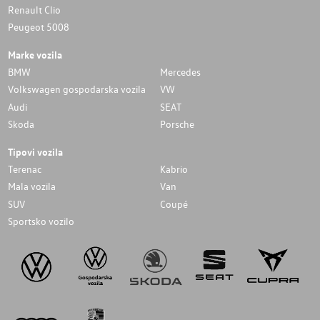
Renault Clio
Peugeot 5008
Marke vozila
BMW
Mercedes
Volkswagen gospodarska vozila
VW
Audi
SEAT
Skoda
Porsche
Tipovi vozila
Terenac
Kabrio
Mala vozila
Van
SUV
Coupé
Sportsko vozilo