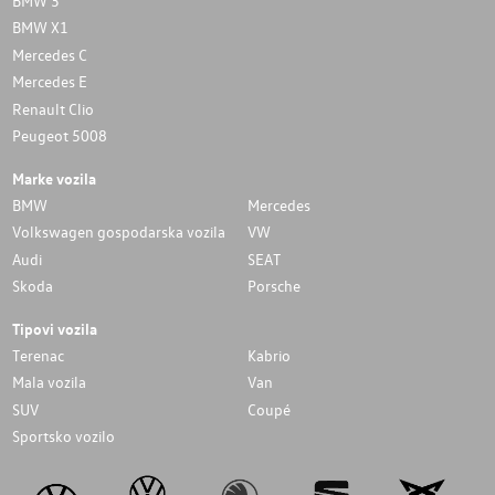
BMW 3
BMW X1
Mercedes C
Mercedes E
Renault Clio
Peugeot 5008
Marke vozila
BMW
Mercedes
Volkswagen gospodarska vozila
VW
Audi
SEAT
Skoda
Porsche
Tipovi vozila
Terenac
Kabrio
Mala vozila
Van
SUV
Coupé
Sportsko vozilo