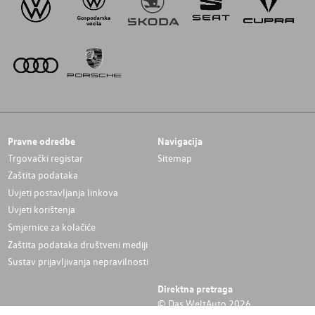
Pravne odredbe
Navigacija
Trgovački registar
Sitemap
Zaštita podataka
Uvjeti postavljanja linkova
Uvjeti korištenja
Smjernice za kolačiće
Zaštita podataka društveni mediji
Sustav prijavljivanja nepravilnosti
Direktna pretraga
© Das WeltAuto 2026