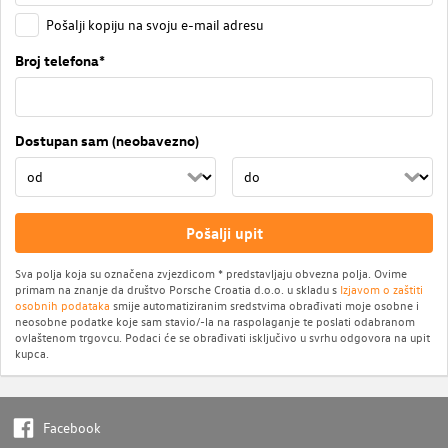
Pošalji kopiju na svoju e-mail adresu
Broj telefona*
Dostupan sam (neobavezno)
Pošalji upit
Sva polja koja su označena zvjezdicom * predstavljaju obvezna polja. Ovime
primam na znanje da društvo Porsche Croatia d.o.o. u skladu s
Izjavom o zaštiti
osobnih podataka
smije automatiziranim sredstvima obrađivati moje osobne i
neosobne podatke koje sam stavio/-la na raspolaganje te poslati odabranom
ovlaštenom trgovcu. Podaci će se obrađivati isključivo u svrhu odgovora na upit
kupca.
Facebook