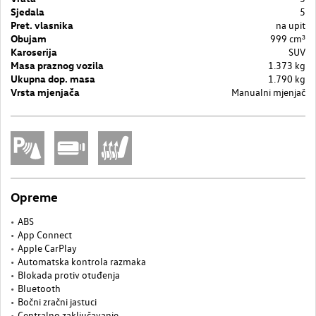
Sjedala
5
Pret. vlasnika
na upit
Obujam
999 cm³
Karoserija
SUV
Masa praznog vozila
1.373 kg
Ukupna dop. masa
1.790 kg
Vrsta mjenjača
Manualni mjenjač
Opreme
ABS
App Connect
Apple CarPlay
Automatska kontrola razmaka
Blokada protiv otuđenja
Bluetooth
Bočni zračni jastuci
Centralno zaključavanje