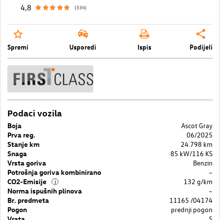
4,8
(334)
Spremi
Usporedi
Ispis
Podijeli
Podaci vozila
Boja
Ascot Gray
Prva reg.
06/2025
Stanje km
24.798 km
Snaga
85 kW/116 KS
Vrsta goriva
Benzin
Potrošnja goriva kombinirano
–
CO2-Emisije
132 g/km
i
Norma ispušnih plinova
–
Br. predmeta
11165 /04174
Pogon
prednji pogon
Vrata
5