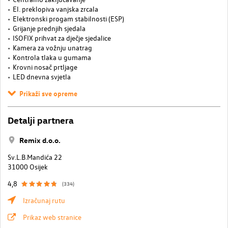
El. preklopiva vanjska zrcala
Elektronski progam stabilnosti (ESP)
Grijanje prednjih sjedala
ISOFIX prihvat za dječje sjedalice
Kamera za vožnju unatrag
Kontrola tlaka u gumama
Krovni nosač prtljage
LED dnevna svjetla
Prikaži sve opreme
Detalji partnera
Remix d.o.o.
Sv.L.B.Mandića 22
31000 Osijek
4,8
(334)
Izračunaj rutu
Prikaz web stranice