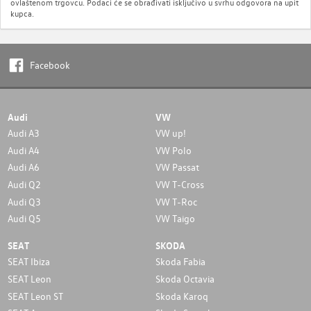
ovlaštenom trgovcu. Podaci će se obrađivati isključivo u svrhu odgovora na upit
kupca.
Facebook
Audi
VW
Audi A3
VW up!
Audi A4
VW Polo
Audi A6
VW Passat
Audi Q2
VW T-Cross
Audi Q3
VW T-Roc
Audi Q5
VW Taigo
SEAT
SKODA
SEAT Ibiza
Skoda Fabia
SEAT Leon
Skoda Octavia
SEAT Leon ST
Skoda Karoq