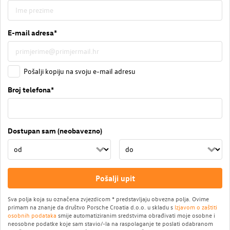
E-mail adresa*
Pošalji kopiju na svoju e-mail adresu
Broj telefona*
Dostupan sam (neobavezno)
Pošalji upit
Sva polja koja su označena zvjezdicom * predstavljaju obvezna polja. Ovime
primam na znanje da društvo Porsche Croatia d.o.o. u skladu s
Izjavom o zaštiti
osobnih podataka
smije automatiziranim sredstvima obrađivati moje osobne i
neosobne podatke koje sam stavio/-la na raspolaganje te poslati odabranom