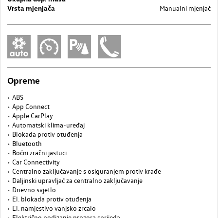
Vrsta mjenjača
Manualni mjenjač
Opreme
ABS
App Connect
Apple CarPlay
Automatski klima-uređaj
Blokada protiv otuđenja
Bluetooth
Bočni zračni jastuci
Car Connectivity
Centralno zaključavanje s osiguranjem protiv krađe
Daljinski upravljač za centralno zaključavanje
Dnevno svjetlo
El. blokada protiv otuđenja
El. namjestivo vanjsko zrcalo
Električno podizanje prozora sprijeda