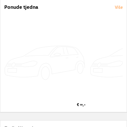
Ponude tjedna
Više
€ ∞,-