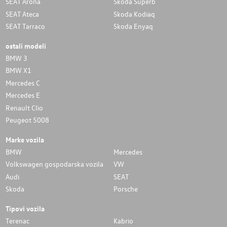
SEAT Arona
Skoda Superb
SEAT Ateca
Skoda Kodiaq
SEAT Tarraco
Skoda Enyaq
ostali modeli
BMW 3
BMW X1
Mercedes C
Mercedes E
Renault Clio
Peugeot 5008
Marke vozila
BMW
Mercedes
Volkswagen gospodarska vozila
VW
Audi
SEAT
Skoda
Porsche
Tipovi vozila
Terenac
Kabrio