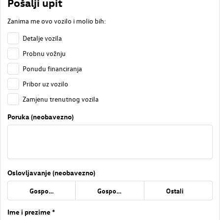
Pošalji upit
Zanima me ovo vozilo i molio bih:
Detalje vozila
Probnu vožnju
Ponudu financiranja
Pribor uz vozilo
Zamjenu trenutnog vozila
Poruka (neobavezno)
Oslovljavanje (neobavezno)
Gospođa
Gospodin
Ostali
Ime i prezime *