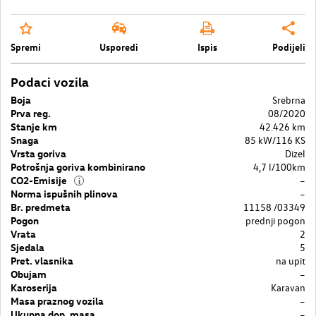
Spremi
Usporedi
Ispis
Podijeli
Podaci vozila
Boja
Srebrna
Prva reg.
08/2020
Stanje km
42.426 km
Snaga
85 kW/116 KS
Vrsta goriva
Dizel
Potrošnja goriva kombinirano
4,7 l/100km
CO2-Emisije
–
i
Norma ispušnih plinova
–
Br. predmeta
11158 /03349
Pogon
prednji pogon
Vrata
2
Sjedala
5
Pret. vlasnika
na upit
Obujam
–
Karoserija
Karavan
Masa praznog vozila
–
Ukupna dop. masa
–