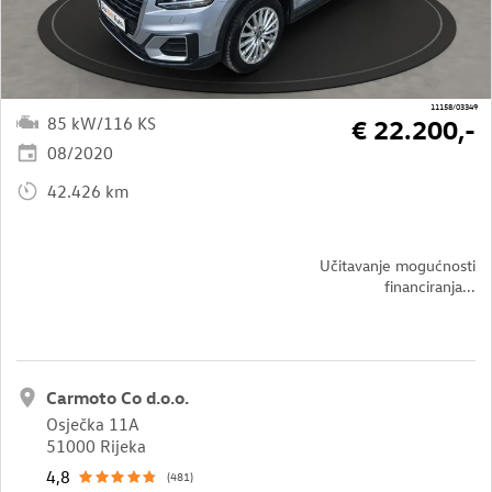
11158/03349
85 kW/116 KS
€ 22.200,-
08/2020
42.426 km
Učitavanje mogućnosti
financiranja...
Carmoto Co d.o.o.
Osječka 11A
51000 Rijeka
4,8
(481)