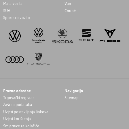
Mala vozila
Van
SUV
Coupé
Sportsko vozilo
Pravne odredbe
Navigacija
Trgovački registar
Sitemap
Zaštita podataka
Uvjeti postavljanja linkova
Uvjeti korištenja
Smjernice za kolačiće