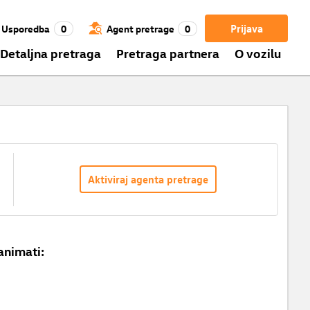
Prijava
Usporedba
0
Agent pretrage
0
Detaljna pretraga
Pretraga partnera
O vozilu
Aktiviraj agenta pretrage
animati: