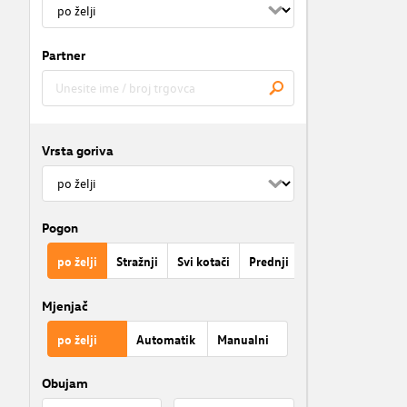
Partner
Vrsta goriva
Pogon
po želji
Stražnji
Svi kotači
Prednji
Mjenjač
po želji
Automatik
Manualni
Obujam