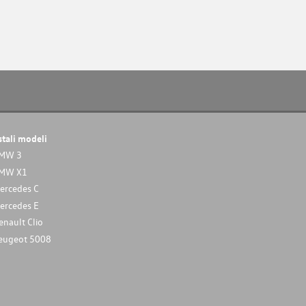
stali modeli
MW 3
MW X1
ercedes C
ercedes E
enault Clio
eugeot 5008