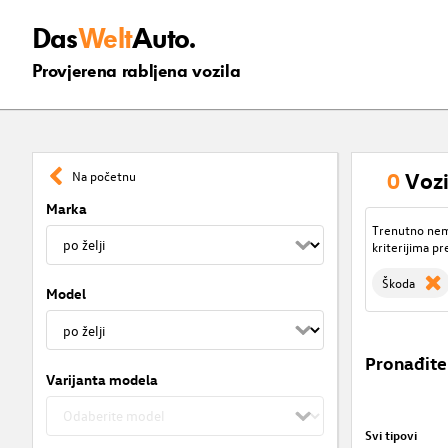
Das
Welt
Auto.
Provjerena rabljena vozila
0
Vozi
Na početnu
Marka
Trenutno nema
kriterijima pr
Škoda
Model
Pronađite
Varijanta modela
Svi tipovi