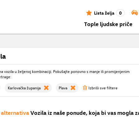
Lista želja
0
Tople ljudske priče
la
 vozila u željenoj kombinaciji. Pokušajte ponovno s manje ili promijenjenim
etrage:
Karlovačka županija
Plava
Izbriši sve filtere
alternativa
Vozila iz naše ponude, koja bi vas mogla z