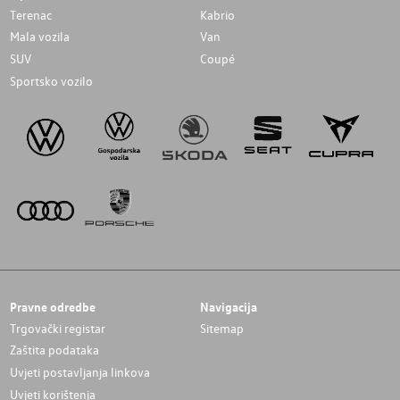
Terenac
Kabrio
Mala vozila
Van
SUV
Coupé
Sportsko vozilo
Pravne odredbe
Navigacija
Trgovački registar
Sitemap
Zaštita podataka
Uvjeti postavljanja linkova
Uvjeti korištenja