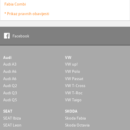
Fabia Combi
* Prikaz pravnih obavijesti
Facebook
Audi
VW
Audi A3
VW up!
Audi A4
VW Polo
Audi A6
VW Passat
Audi Q2
VW T-Cross
Audi Q3
VW T-Roc
Audi Q5
VW Taigo
SEAT
SKODA
SEAT Ibiza
Skoda Fabia
SEAT Leon
Skoda Octavia