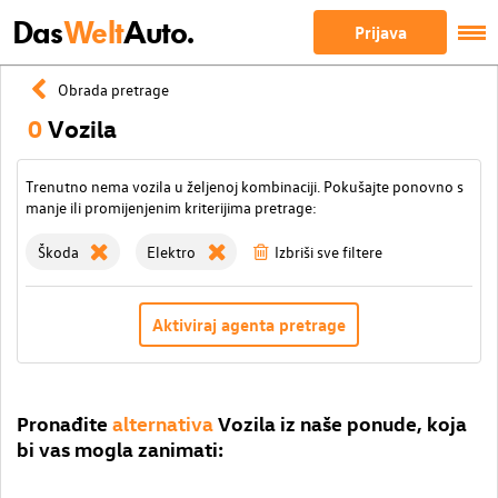
Das
Welt
Auto.
Prijava
Obrada pretrage
0
Vozila
Trenutno nema vozila u željenoj kombinaciji. Pokušajte ponovno s
manje ili promijenjenim kriterijima pretrage:
Škoda
Elektro
Izbriši sve filtere
Aktiviraj agenta pretrage
Pronađite
alternativa
Vozila iz naše ponude, koja
bi vas mogla zanimati: