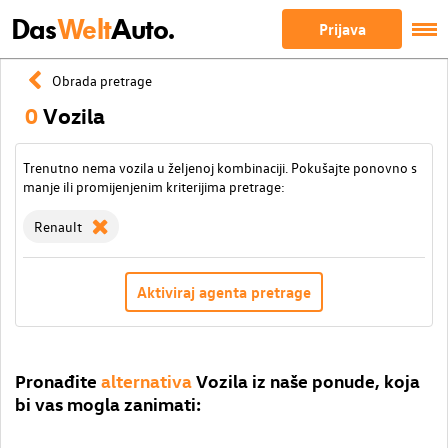
Das
Welt
Auto.
Prijava
Obrada pretrage
0
Vozila
Trenutno nema vozila u željenoj kombinaciji. Pokušajte ponovno s
manje ili promijenjenim kriterijima pretrage:
Renault
Aktiviraj agenta pretrage
Pronađite
alternativa
Vozila iz naše ponude, koja
bi vas mogla zanimati: