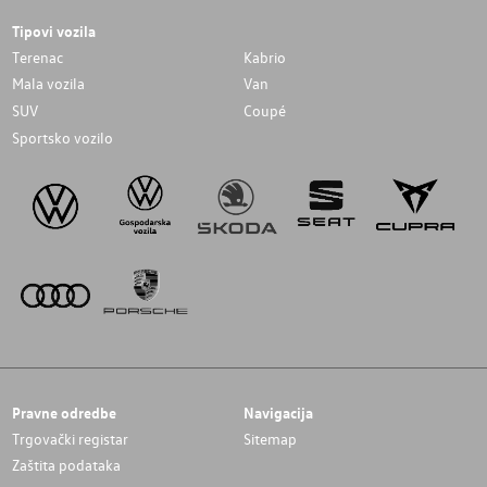
Tipovi vozila
Terenac
Kabrio
Mala vozila
Van
SUV
Coupé
Sportsko vozilo
Pravne odredbe
Navigacija
Trgovački registar
Sitemap
Zaštita podataka