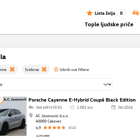
Lista želja
0
Tople ljudske priče
la
enne
Srebrna
Izbriši sve filtere
Porsche Cayenne E-Hybrid Coupé Black Edition
a
346 kW/470 KS
1.001 km
06/2026
AC Jesenović d.o.o.
40000 Cakovec
4,9
(512)
11173/13500