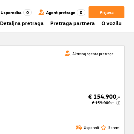
Prijava
Usporedba
0
Agent pretrage
0
Detaljna pretraga
Pretraga partnera
O vozilu
Aktiviraj agenta pretrage
€ 154.900,-
€ 159.000,-
i
Usporedi
Spremi