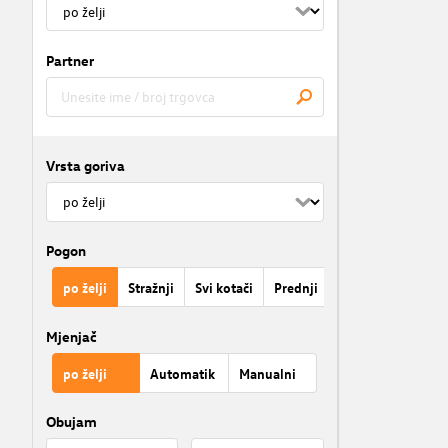
Partner
Vrsta goriva
Pogon
po želji
Stražnji
Svi kotači
Prednji
Mjenjač
po želji
Automatik
Manualni
Obujam