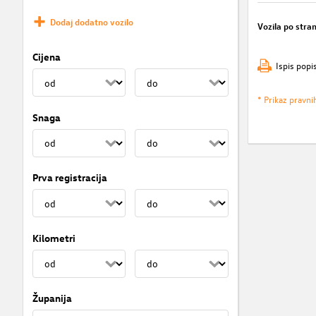
Dodaj dodatno vozilo
Vozila po stran
Cijena
Ispis popi
* Prikaz pravni
Snaga
Prva registracija
Kilometri
Županija