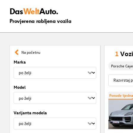
Das
Welt
Auto.
Provjerena rabljena vozila
1
Vozi
Na početnu
Marka
Porsche Cay
Model
Ponude tjedn
Varijanta modela