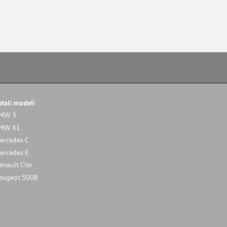
stali modeli
MW 3
MW X1
ercedes C
ercedes E
enault Clio
eugeot 5008