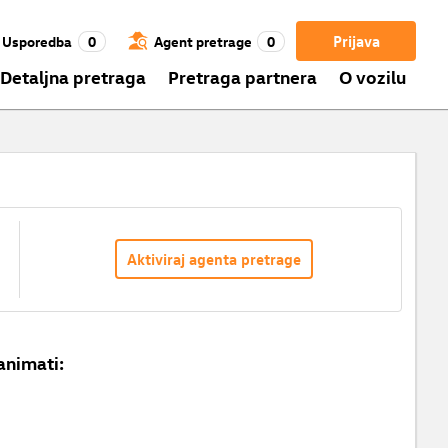
Prijava
Usporedba
0
Agent pretrage
0
Detaljna pretraga
Pretraga partnera
O vozilu
Aktiviraj agenta pretrage
animati: