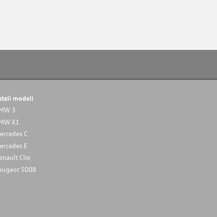
stali modeli
MW 3
MW X1
ercedes C
ercedes E
enault Clio
eugeot 5008