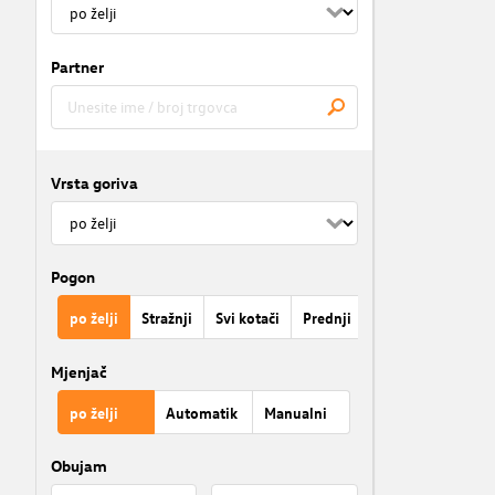
Partner
Vrsta goriva
Pogon
po želji
Stražnji
Svi kotači
Prednji
Mjenjač
po želji
Automatik
Manualni
Obujam