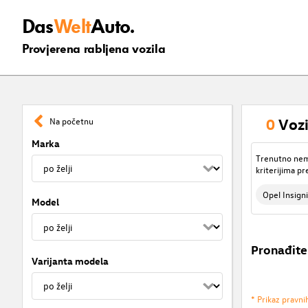
Das
Welt
Auto.
Provjerena rabljena vozila
0
Vozi
Na početnu
Marka
Trenutno nema
kriterijima pr
Opel Insign
Model
Pronađite
Varijanta modela
* Prikaz pravni