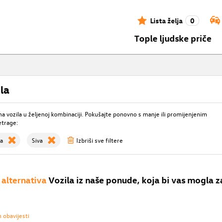
Lista želja
0
Tople ljudske priče
la
 vozila u željenoj kombinaciji. Pokušajte ponovno s manje ili promijenjenim
etrage:
ia
Siva
Izbriši sve filtere
alternativa
Vozila iz naše ponude, koja bi vas mogla z
h obavijesti