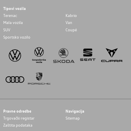
Tipovi vozila
Terenac
Kabrio
Mala vozila
Van
SUV
Coupé
Sportsko vozilo
Pravne odredbe
Navigacija
Trgovački registar
Sitemap
Zaštita podataka