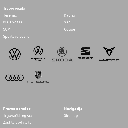
Tipovi vozila
Terenac
Kabrio
Mala vozila
Van
SUV
Coupé
Sportsko vozilo
Pravne odredbe
Navigacija
Trgovački registar
Sitemap
Zaštita podataka