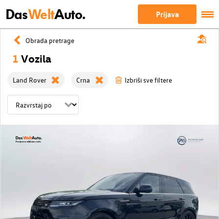
Das
Welt
Auto.
Prijava
Obrada pretrage
1
Vozila
Land Rover
Crna
Izbriši sve filtere