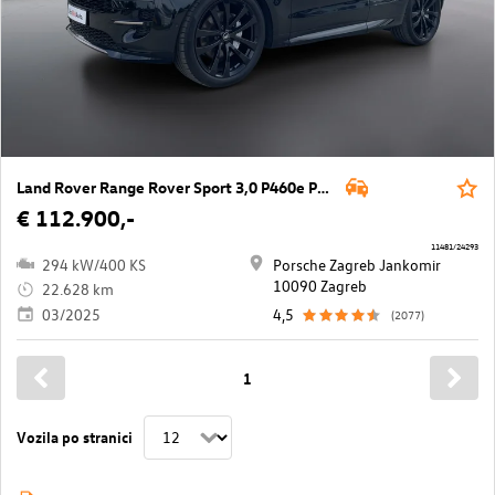
Land Rover Range Rover Sport 3,0 P460e PHEV SE Aut.
€ 112.900,-
11481/24293
294 kW/400 KS
Porsche Zagreb Jankomir
10090 Zagreb
22.628 km
03/2025
4,5
(2077)
1
Vozila po stranici