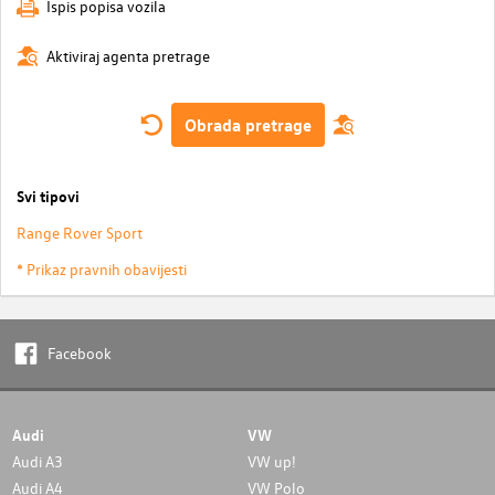
Ispis popisa vozila
Aktiviraj agenta pretrage
Obrada pretrage
Svi tipovi
Range Rover Sport
* Prikaz pravnih obavijesti
Facebook
Audi
VW
Audi A3
VW up!
Audi A4
VW Polo