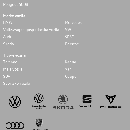
Peugeot 5008
Marke vozila
BMW
Mercedes
Volkswagen gospodarska vozila
VW
Audi
SEAT
Skoda
Porsche
Tipovi vozila
Terenac
Kabrio
Mala vozila
Van
SUV
Coupé
Sportsko vozilo