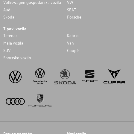
Volkswagen gospodarska vozila
VW
Audi
SEAT
Skoda
Porsche
Tipovi vozila
Terenac
Kabrio
Mala vozila
Van
SUV
Coupé
Sportsko vozilo
Pravne odredbe
Navigacija