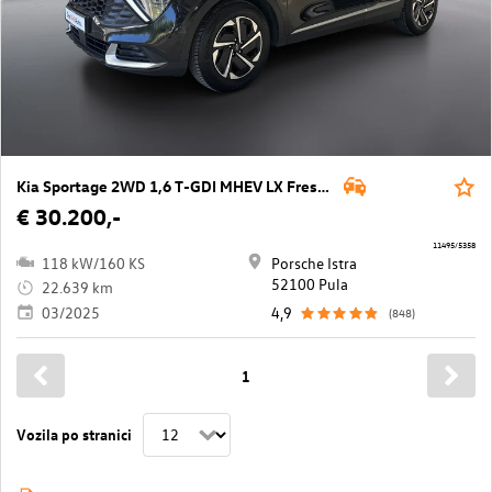
Kia Sportage 2WD 1,6 T-GDI MHEV LX Fresh ISG DCT
€ 30.200,-
11495/5358
118 kW/160 KS
Porsche Istra
52100 Pula
22.639 km
03/2025
4,9
(848)
1
Vozila po stranici