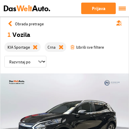
Das
Welt
Auto.
Prijava
Obrada pretrage
1
Vozila
KIA Sportage
Crna
Izbriši sve filtere