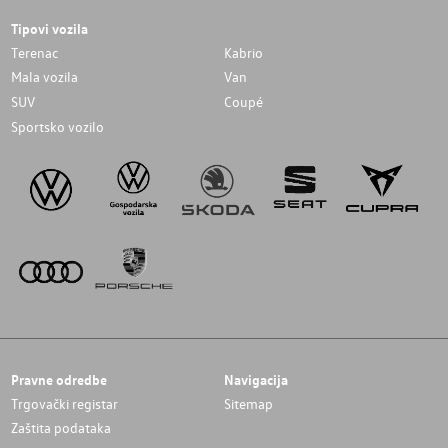
Tipovi vozila
Terenac
Kabrio
Mala vozila
Van
SUV
Coupé
Sportsko vozilo
Pravne odredbe
Navigacija
Trgovački registar
Sitemap
Zaštita podataka