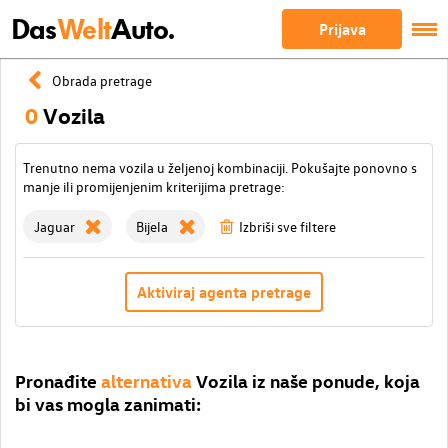
Das
Welt
Auto.
Prijava
Obrada pretrage
0
Vozila
Trenutno nema vozila u željenoj kombinaciji. Pokušajte ponovno s
manje ili promijenjenim kriterijima pretrage:
Jaguar
Bijela
Izbriši sve filtere
Aktiviraj agenta pretrage
Pronađite
alternativa
Vozila iz naše ponude, koja
bi vas mogla zanimati: