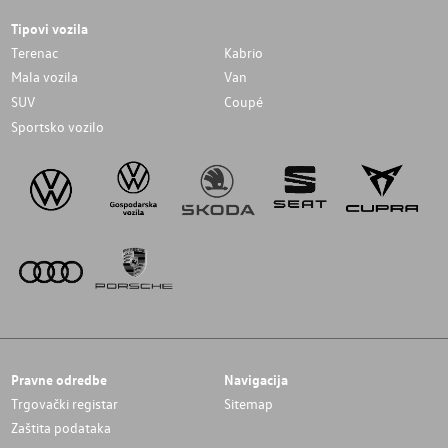
Tipovi vozila
Terenac
Kabrio
Mala vozila
Van
SUV
Coupé
Sportsko vozilo
Pravne odredbe
Navigacija
Trgovački registar
Sitemap
Zaštita podataka