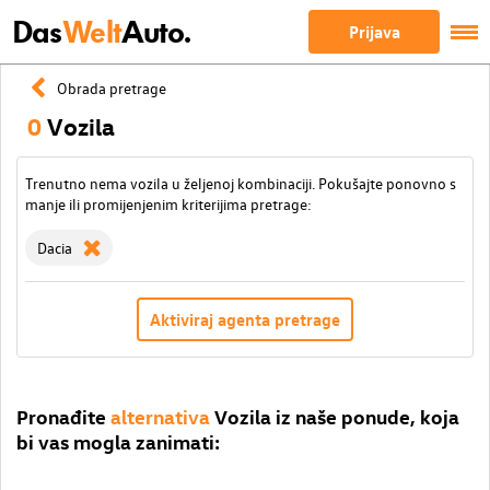
Das
Welt
Auto.
Prijava
Obrada pretrage
0
Vozila
Trenutno nema vozila u željenoj kombinaciji. Pokušajte ponovno s
manje ili promijenjenim kriterijima pretrage:
Dacia
Aktiviraj agenta pretrage
Pronađite
alternativa
Vozila iz naše ponude, koja
bi vas mogla zanimati: