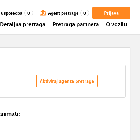
Prijava
Usporedba
0
Agent pretrage
0
Detaljna pretraga
Pretraga partnera
O vozilu
Aktiviraj agenta pretrage
animati: