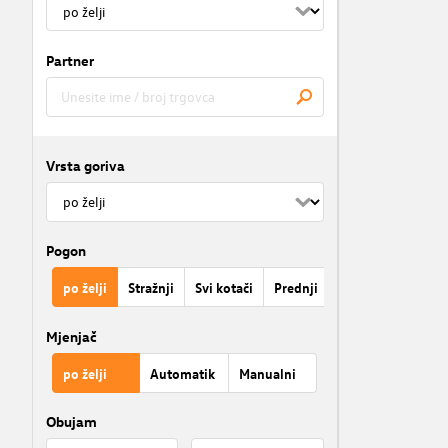
Partner
Vrsta goriva
Pogon
po želji
Stražnji
Svi kotači
Prednji
Mjenjač
po želji
Automatik
Manualni
Obujam