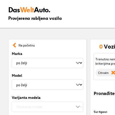
Das
Welt
Auto.
Provjerena rabljena vozila
0
Vozi
Na početnu
Marka
Trenutno nema
kriterijima pr
Citroën
Model
Pronađite
Varijanta modela
Svi tipovi