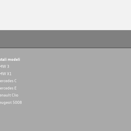
stali modeli
MW 3
MW X1
ercedes C
ercedes E
enault Clio
eugeot 5008