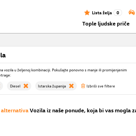
Lista želja
0
Tople ljudske priče
la
 vozila u željenoj kombinaciji. Pokušajte ponovno s manje ili promijenjenim
etrage:
Diesel
Istarska županija
Izbriši sve filtere
alternativa
Vozila iz naše ponude, koja bi vas mogla z