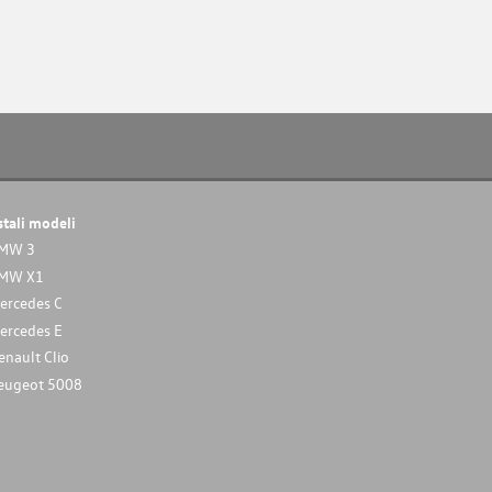
stali modeli
MW 3
MW X1
ercedes C
ercedes E
enault Clio
eugeot 5008