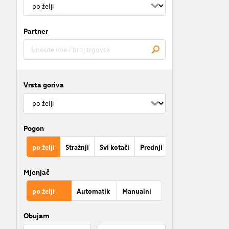
Partner
Vrsta goriva
Pogon
po želji
Stražnji
Svi kotači
Prednji
Mjenjač
po želji
Automatik
Manualni
Obujam