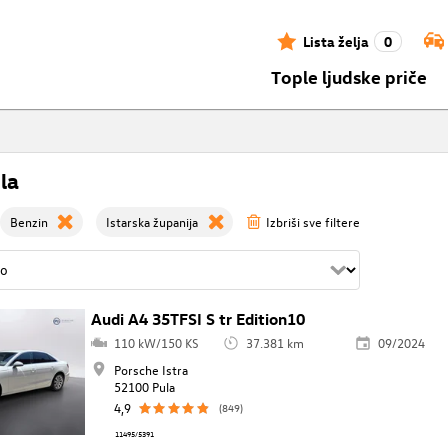
Lista želja
0
Tople ljudske priče
la
Benzin
Istarska županija
Izbriši sve filtere
Audi A4 35TFSI S tr Edition10
110 kW/150 KS
37.381 km
09/2024
Porsche Istra
52100 Pula
4,9
(849)
11495/5391