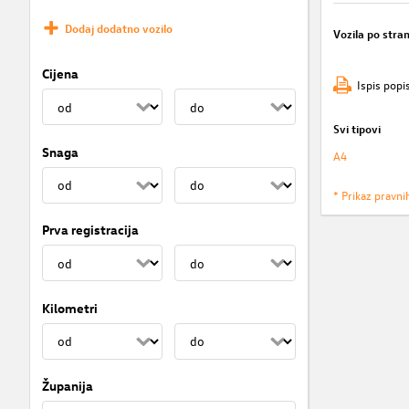
Dodaj dodatno vozilo
Vozila po stran
Cijena
Ispis popi
Svi tipovi
Snaga
A4
* Prikaz pravni
Prva registracija
Kilometri
Županija