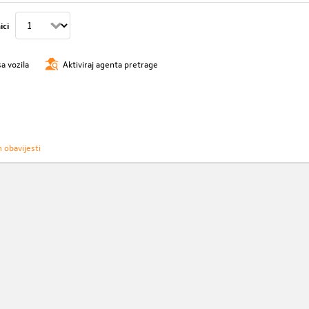
ici
sa vozila
Aktiviraj agenta pretrage
h obavijesti