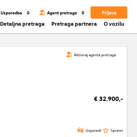
Prijava
Usporedba
0
Agent pretrage
0
Detaljna pretraga
Pretraga partnera
O vozilu
Aktiviraj agenta pretrage
€ 32.900,-
Usporedi
Spremi