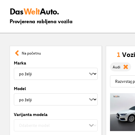
Das
Welt
Auto.
Provjerena rabljena vozila
1
Vozi
Na početnu
Marka
Audi
Model
Varijanta modela