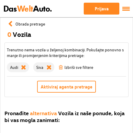
Das
Welt
Auto.
Prijava
Obrada pretrage
0
Vozila
Trenutno nema vozila u željenoj kombinaciji. Pokušajte ponovno s
manje ili promijenjenim kriterijima pretrage:
Audi
Siva
Izbriši sve filtere
Aktiviraj agenta pretrage
Pronađite
alternativa
Vozila iz naše ponude, koja
bi vas mogla zanimati: