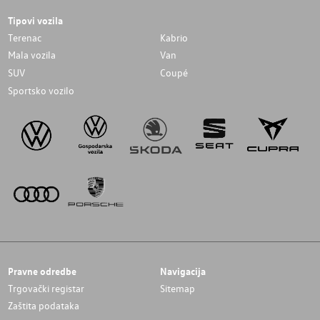
Tipovi vozila
Terenac
Kabrio
Mala vozila
Van
SUV
Coupé
Sportsko vozilo
Pravne odredbe
Navigacija
Trgovački registar
Sitemap
Zaštita podataka