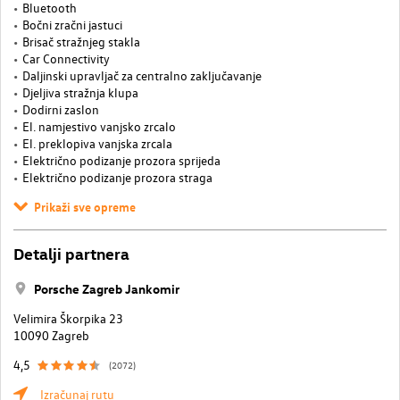
Bluetooth
Bočni zračni jastuci
Brisač stražnjeg stakla
Car Connectivity
Daljinski upravljač za centralno zaključavanje
Djeljiva stražnja klupa
Dodirni zaslon
El. namjestivo vanjsko zrcalo
El. preklopiva vanjska zrcala
Električno podizanje prozora sprijeda
Električno podizanje prozora straga
Prikaži sve opreme
Detalji partnera
Porsche Zagreb Jankomir
Velimira Škorpika 23
10090 Zagreb
4,5
(2072)
Izračunaj rutu