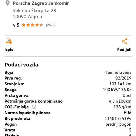
Porsche Zagreb Jankomir
Velimira Škorpika 23
10090 Zagreb
4,5
(2072)
Ispis
Podijeli
Podaci vozila
Boja
Tamno crvena
Prva reg.
02/2019
Stanje km
107.141 km
Snaga
100 kW/136 KS
Vrsta goriva
Dizel
Potrošnja goriva kombinirano
4,5 l/100km
CO2-Emisije
138 g/km
i
Norma ispušnih plinova
EU6
Br. predmeta
11481 /24194
Pogon
prednji pogon
Vrata
5
Sjedala
5