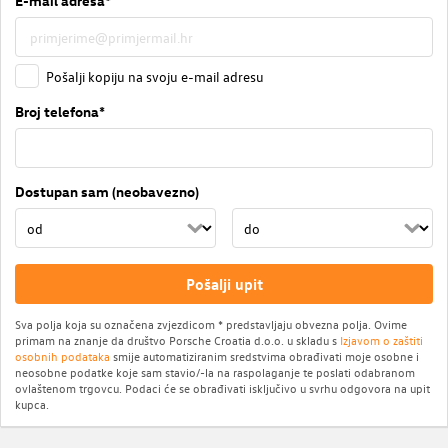
E-mail adresa*
Pošalji kopiju na svoju e-mail adresu
Broj telefona*
Dostupan sam (neobavezno)
Pošalji upit
Sva polja koja su označena zvjezdicom * predstavljaju obvezna polja. Ovime
primam na znanje da društvo Porsche Croatia d.o.o. u skladu s
Izjavom o zaštiti
osobnih podataka
smije automatiziranim sredstvima obrađivati moje osobne i
neosobne podatke koje sam stavio/-la na raspolaganje te poslati odabranom
ovlaštenom trgovcu. Podaci će se obrađivati isključivo u svrhu odgovora na upit
kupca.