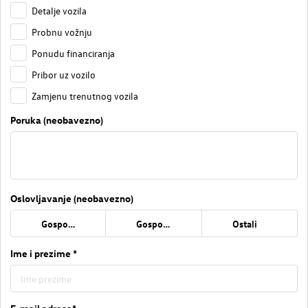
Detalje vozila
Probnu vožnju
Ponudu financiranja
Pribor uz vozilo
Zamjenu trenutnog vozila
Poruka (neobavezno)
Oslovljavanje (neobavezno)
Gospođa
Gospodin
Ostali
Ime i prezime *