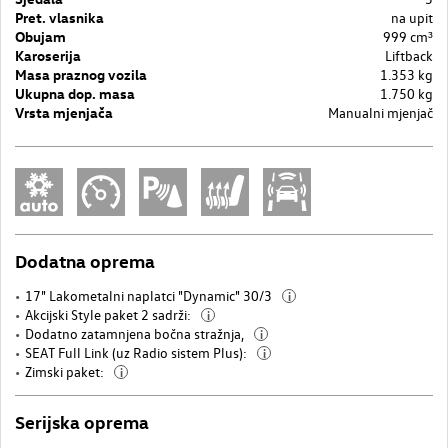
Pret. vlasnika
na upit
Obujam
999 cm³
Karoserija
Liftback
Masa praznog vozila
1.353 kg
Ukupna dop. masa
1.750 kg
Vrsta mjenjača
Manualni mjenjač
Dodatna oprema
17" Lakometalni naplatci "Dynamic" 30/3
i
Akcijski Style paket 2 sadrži:
i
Dodatno zatamnjena bočna stražnja,
i
SEAT Full Link (uz Radio sistem Plus):
i
Zimski paket:
i
Serijska oprema