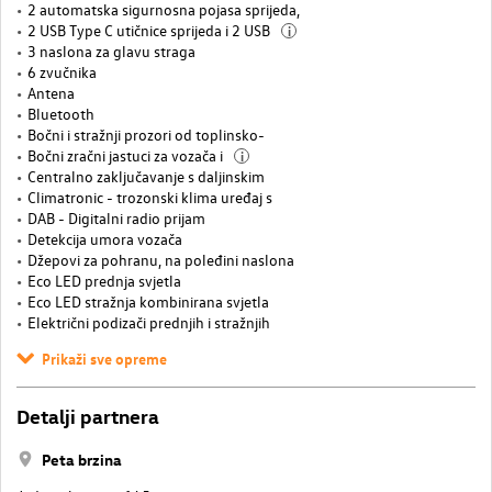
2 automatska sigurnosna pojasa sprijeda,
2 USB Type C utičnice sprijeda i 2 USB
i
3 naslona za glavu straga
6 zvučnika
Antena
Bluetooth
Bočni i stražnji prozori od toplinsko-
Bočni zračni jastuci za vozača i
i
Centralno zaključavanje s daljinskim
Climatronic - trozonski klima uređaj s
DAB - Digitalni radio prijam
Detekcija umora vozača
Džepovi za pohranu, na poleđini naslona
Eco LED prednja svjetla
Eco LED stražnja kombinirana svjetla
Električni podizači prednjih i stražnjih
Prikaži sve opreme
Detalji partnera
Peta brzina