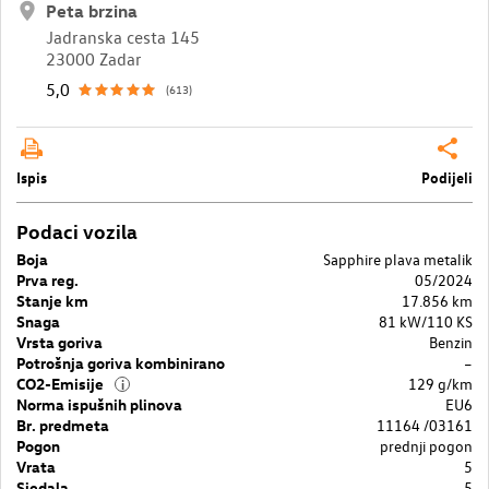
Peta brzina
Jadranska cesta 145
23000 Zadar
5,0
(613)
Ispis
Podijeli
Podaci vozila
Boja
Sapphire plava metalik
Prva reg.
05/2024
Stanje km
17.856 km
Snaga
81 kW/110 KS
Vrsta goriva
Benzin
Potrošnja goriva kombinirano
–
CO2-Emisije
129 g/km
i
Norma ispušnih plinova
EU6
Br. predmeta
11164 /03161
Pogon
prednji pogon
Vrata
5
Sjedala
5