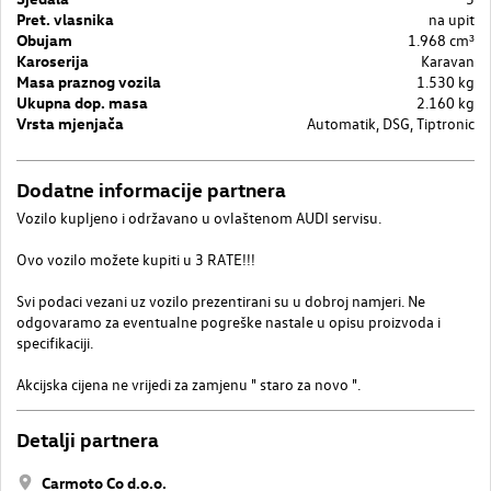
Pret. vlasnika
na upit
Obujam
1.968 cm³
Karoserija
Karavan
Masa praznog vozila
1.530 kg
Ukupna dop. masa
2.160 kg
Vrsta mjenjača
Automatik, DSG, Tiptronic
Dodatne informacije partnera
Vozilo kupljeno i održavano u ovlaštenom AUDI servisu.
Ovo vozilo možete kupiti u 3 RATE!!!
Svi podaci vezani uz vozilo prezentirani su u dobroj namjeri. Ne
odgovaramo za eventualne pogreške nastale u opisu proizvoda i
specifikaciji.
Akcijska cijena ne vrijedi za zamjenu " staro za novo ".
Detalji partnera
Carmoto Co d.o.o.