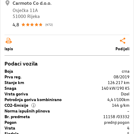
Carmoto Co d.o.o.
Osječka 11A
51000 Rijeka
4,8
(472)
Ispis
Podijeli
Podaci vozila
Boja
crna
Prva reg.
08/2019
Stanje km
126.217 km
Snaga
140 kW/190 KS
Vrsta goriva
Dizel
Potrošnja goriva kombinirano
4,4 l/100km
CO2-Emisije
144 g/km
i
Norma ispušnih plinova
–
Br. predmeta
11158 /03332
Pogon
prednji pogon
Vrata
4
Sjedala
5