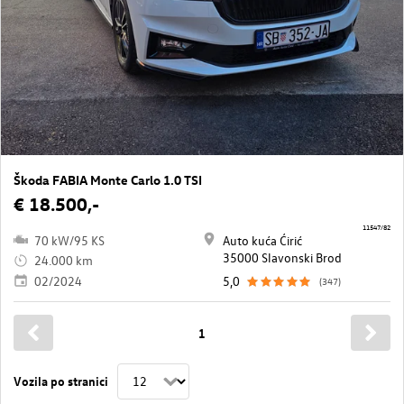
Škoda FABIA Monte Carlo 1.0 TSI
€ 18.500,-
11547/82
70 kW/95 KS
Auto kuća Ćirić
35000 Slavonski Brod
24.000 km
02/2024
5,0
(347)
1
Vozila po stranici