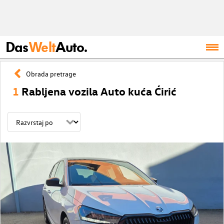
Das
Welt
Auto.
Obrada pretrage
1
Rabljena vozila Auto kuća Ćirić