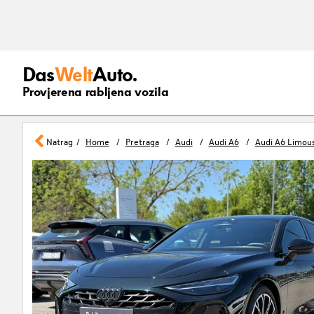
Das
Welt
Auto.
Provjerena rabljena vozila
Natrag
Home
Pretraga
Audi
Audi A6
Audi A6 Limous