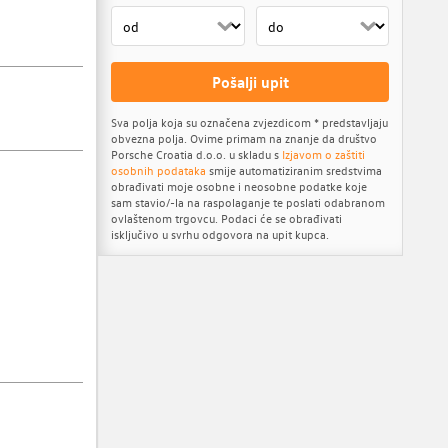
Pošalji upit
Sva polja koja su označena zvjezdicom * predstavljaju
obvezna polja. Ovime primam na znanje da društvo
Porsche Croatia d.o.o. u skladu s
Izjavom o zaštiti
osobnih podataka
smije automatiziranim sredstvima
obrađivati moje osobne i neosobne podatke koje
sam stavio/-la na raspolaganje te poslati odabranom
ovlaštenom trgovcu. Podaci će se obrađivati
isključivo u svrhu odgovora na upit kupca.