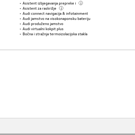
Asistent izbjegavanja prepreke i
i
Asistent za raskrižje
i
Audi connect navigacija & infotainment
Audi jamstvo na visokonaponsku bateriju
Audi produženo jamstvo
Audi virtualni kokpit plus
Bočna i stražnja termoizolacijska stakla