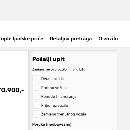
Tople ljudske priče
Detaljna pretraga
O vozilu
Pošalji upit
Zanima me ovo vozilo i molio bih:
Detalje vozila
Probnu vožnju
70.900,-
Ponudu financiranja
Pribor uz vozilo
Zamjenu trenutnog vozila
Poruka (neobavezno)