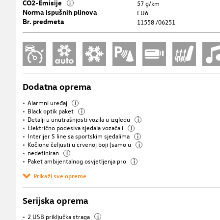
CO2-Emisije
i
57 g/km
Norma ispušnih plinova
EU6
Br. predmeta
11558 /06251
Dodatna oprema
Alarmni uređaj
i
Black optik paket
i
Detalji u unutrašnjosti vozila u izgledu
i
Električno podesiva sjedala vozača i
i
Interijer S line sa sportskim sjedalima
i
Kočione čeljusti u crvenoj boji (samo u
i
nedefiniran
i
Paket ambijentalnog osvjetljenja pro
i
Prikaži sve opreme
Serijska oprema
2 USB priključka straga
i