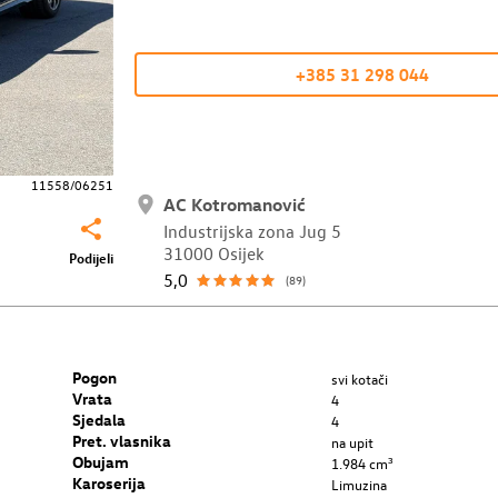
+385 31 298 044
11558/06251
AC Kotromanović
Industrijska zona Jug 5
31000 Osijek
Podijeli
5,0
(89)
Pogon
svi kotači
Vrata
4
Sjedala
4
Pret. vlasnika
na upit
Obujam
1.984 cm³
Karoserija
Limuzina