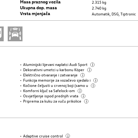
Masa praznog vozila
2.315 kg
Ukupna dop. masa
2.740 kg
Vrsta mjenjača
Automatik, DSG, Tiptronic
Aluminijski lijevani naplatci Audi Sport
i
Dekorativni umetci u karbonu Köper
i
Električno otvaranje i zatvaranje
i
Funkcija memorije za vozačevo sjedalo i
i
Kočione čeljusti u crvenoj boji (samo u
i
Komforni ključ sa Safelock-om
i
Osvjetljenje ispod prednjih vrata
i
Priprema za kuku za vuču prikolice
i
Adaptive cruise control
i