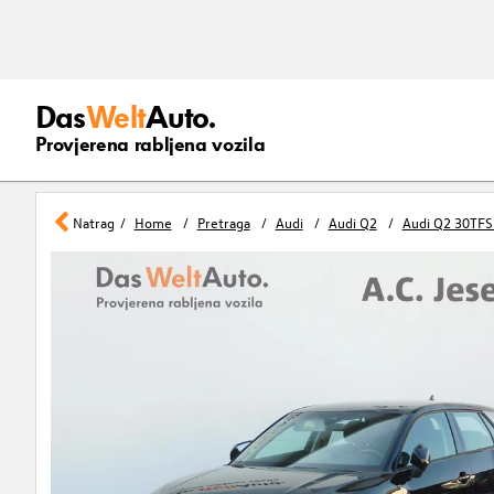
Das
Welt
Auto.
Provjerena rabljena vozila
Natrag
Home
Pretraga
Audi
Audi Q2
Audi Q2 30TFSI