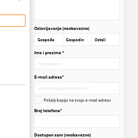
Oslovljavanje (neobavezno)
Gospođa
Gospodin
Ostali
Ime i prezime *
E-mail adresa*
Pošalji kopiju na svoju e-mail adresu
Broj telefona*
Dostupan sam (neobavezno)