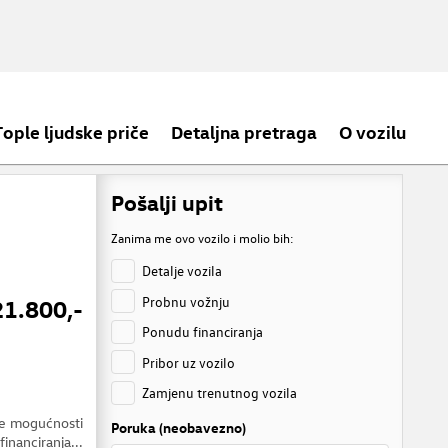
Tople ljudske priče
Detaljna pretraga
O vozilu
Pošalji upit
Zanima me ovo vozilo i molio bih:
Detalje vozila
Probnu vožnju
21.800,-
Ponudu financiranja
Pribor uz vozilo
Zamjenu trenutnog vozila
je mogućnosti
Poruka (neobavezno)
financiranja...