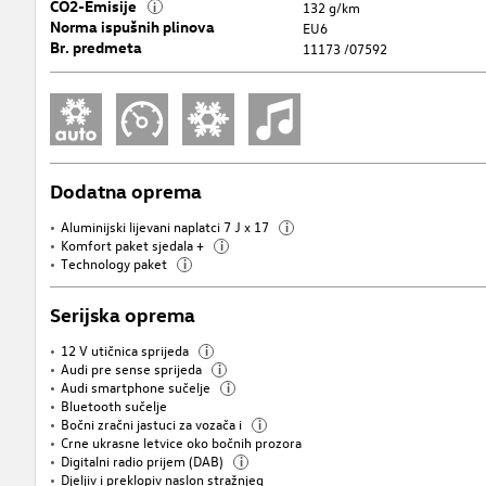
CO2-Emisije
i
132 g/km
Norma ispušnih plinova
EU6
Br. predmeta
11173 /07592
Dodatna oprema
Aluminijski lijevani naplatci 7 J x 17
i
Komfort paket sjedala +
i
Technology paket
i
Serijska oprema
12 V utičnica sprijeda
i
Audi pre sense sprijeda
i
Audi smartphone sučelje
i
Bluetooth sučelje
Bočni zračni jastuci za vozača i
i
Crne ukrasne letvice oko bočnih prozora
Digitalni radio prijem (DAB)
i
Djeljiv i preklopiv naslon stražnjeg