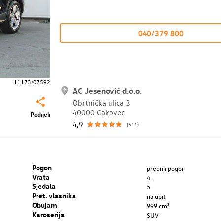
040/379 800
11173/07592
AC Jesenović d.o.o.
Obrtnička ulica 3
40000 Cakovec
Podijeli
4,9
(511)
Pogon
prednji pogon
Vrata
4
Sjedala
5
Pret. vlasnika
na upit
Obujam
999 cm³
Karoserija
SUV