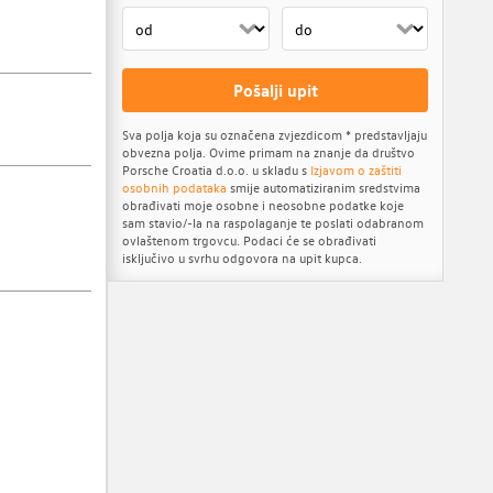
Pošalji upit
Sva polja koja su označena zvjezdicom * predstavljaju
obvezna polja. Ovime primam na znanje da društvo
Porsche Croatia d.o.o. u skladu s
Izjavom o zaštiti
osobnih podataka
smije automatiziranim sredstvima
obrađivati moje osobne i neosobne podatke koje
sam stavio/-la na raspolaganje te poslati odabranom
ovlaštenom trgovcu. Podaci će se obrađivati
isključivo u svrhu odgovora na upit kupca.