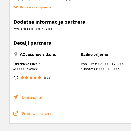
Prikaži sve opreme
Dodatne informacije partnera
**VOZILO U DOLASKU!!
Detalji partnera
AC Jesenović d.o.o.
Radno vrijeme
Obrtnička ulica 3
Pon – Pet: 08:00 – 17:30 h
40000 Cakovec
Subota: 08:00 – 13:00 h
4,9
(511)
Izračunaj rutu
Prikaz web stranice