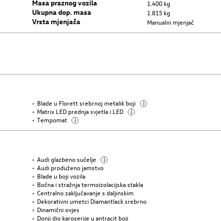
Masa praznog vozila
1.400 kg
Ukupna dop. masa
1.815 kg
Vrsta mjenjača
Manualni mjenjač
Blade u Florett srebrnoj metalik boji
i
Matrix LED prednja svjetla i LED
i
Tempomat
i
Audi glazbeno sučelje
i
Audi produženo jamstvo
Blade u boji vozila
Bočna i stražnja termoizolacijska stakla
Centralno zaključavanje s daljinskim
Dekorativni umetci Diamantlack srebrno
Dinamični ovjes
Donji dio karoserije u antracit boji