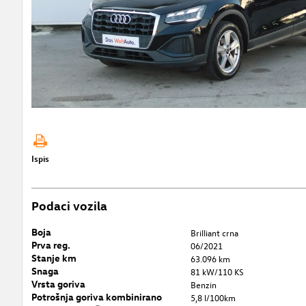
Ispis
Podaci vozila
Boja
Brilliant crna
Prva reg.
06/2021
Stanje km
63.096 km
Snaga
81 kW/110 KS
Vrsta goriva
Benzin
Potrošnja goriva kombinirano
5,8 l/100km