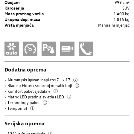
Obujam
999 cm³
Karoserija
SUV
Masa praznog vozila
1.400 kg
Ukupna dop. masa
1.815 kg
Vrsta mjenjača
Manualni mjenjač
Dodatna oprema
Aluminijski lijevani naplatci 7 J x 17
i
Blade u Florett srebrnoj metalik boji
i
Komfort paket sjedala +
i
Matrix LED prednja svjetla i LED
i
Technology paket
i
Tempomat
i
Serijska oprema
12 V utičnica sprijeda
i