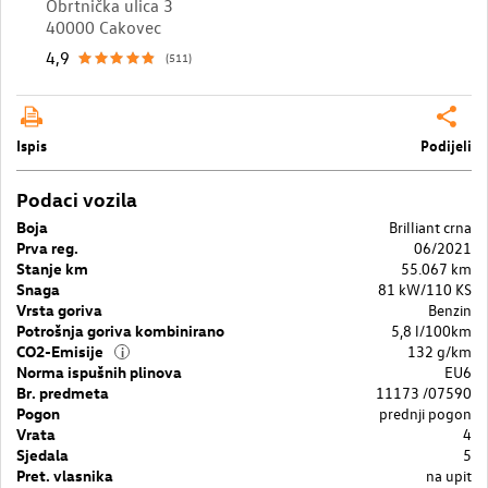
Obrtnička ulica 3
40000 Cakovec
4,9
(511)
Ispis
Podijeli
Podaci vozila
Boja
Brilliant crna
Prva reg.
06/2021
Stanje km
55.067 km
Snaga
81 kW/110 KS
Vrsta goriva
Benzin
Potrošnja goriva kombinirano
5,8 l/100km
CO2-Emisije
132 g/km
i
Norma ispušnih plinova
EU6
Br. predmeta
11173 /07590
Pogon
prednji pogon
Vrata
4
Sjedala
5
Pret. vlasnika
na upit