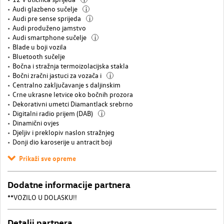
Audi glazbeno sučelje
i
Audi pre sense sprijeda
i
Audi produženo jamstvo
Audi smartphone sučelje
i
Blade u boji vozila
Bluetooth sučelje
Bočna i stražnja termoizolacijska stakla
Bočni zračni jastuci za vozača i
i
Centralno zaključavanje s daljinskim
Crne ukrasne letvice oko bočnih prozora
Dekorativni umetci Diamantlack srebrno
Digitalni radio prijem (DAB)
i
Dinamični ovjes
Djeljiv i preklopiv naslon stražnjeg
Donji dio karoserije u antracit boji
Prikaži sve opreme
Dodatne informacije partnera
**VOZILO U DOLASKU!!
Detalji partnera