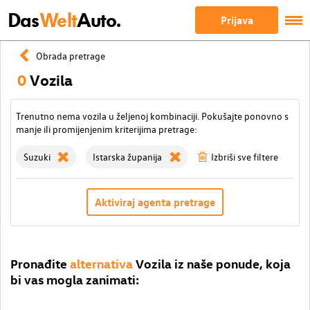
Das
Welt
Auto.
Prijava
Obrada pretrage
0
Vozila
Trenutno nema vozila u željenoj kombinaciji. Pokušajte ponovno s
manje ili promijenjenim kriterijima pretrage:
Suzuki
Istarska županija
Izbriši sve filtere
Aktiviraj agenta pretrage
Pronađite
alternativa
Vozila iz naše ponude, koja
bi vas mogla zanimati: