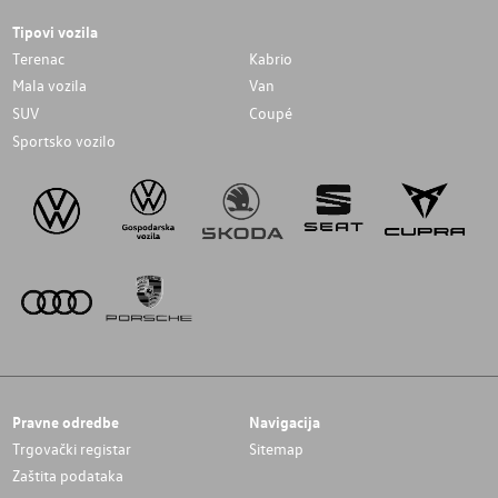
Tipovi vozila
Terenac
Kabrio
Mala vozila
Van
SUV
Coupé
Sportsko vozilo
Pravne odredbe
Navigacija
Trgovački registar
Sitemap
Zaštita podataka