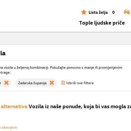
Lista želja
0
Tople ljudske priče
la
 vozila u željenoj kombinaciji. Pokušajte ponovno s manje ili promijenjenim
etrage:
r
Zadarska županija
Izbriši sve filtere
alternativa
Vozila iz naše ponude, koja bi vas mogla z
h obavijesti