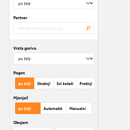
Partner
Vrsta goriva
Pogon
po želji
Stražnji
Svi kotači
Prednji
Mjenjač
po želji
Automatik
Manualni
Obujam