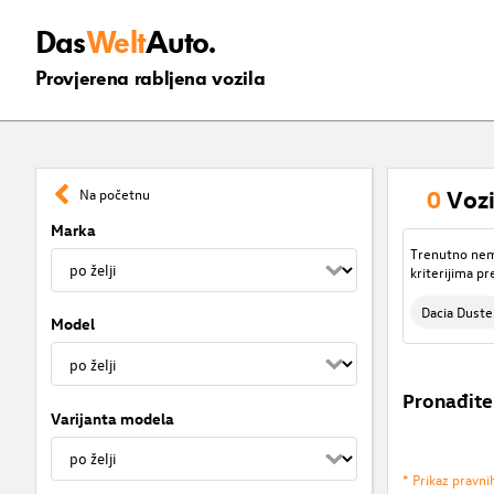
Das
Welt
Auto.
Provjerena rabljena vozila
0
Vozi
Na početnu
Marka
Trenutno nema
kriterijima pr
Dacia Duste
Model
Pronađite
Varijanta modela
* Prikaz pravni