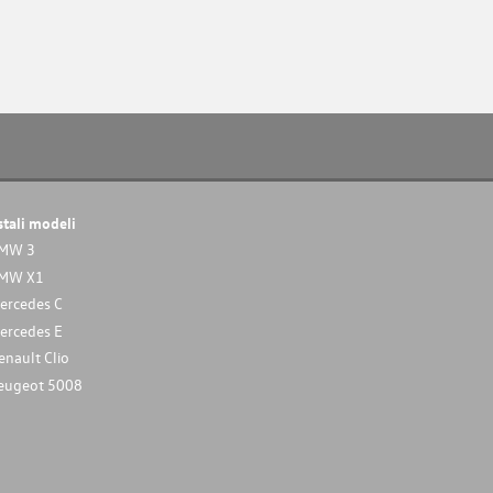
stali modeli
MW 3
MW X1
ercedes C
ercedes E
enault Clio
eugeot 5008